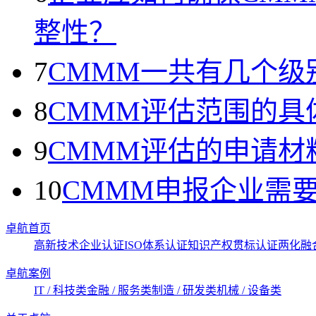
整性？
7
CMMM一共有几个级
8
CMMM评估范围的具
9
CMMM评估的申请材
10
CMMM申报企业需
卓航首页
高新技术企业认证
ISO体系认证
知识产权贯标认证
两化融
卓航案例
IT / 科技类
金融 / 服务类
制造 / 研发类
机械 / 设备类