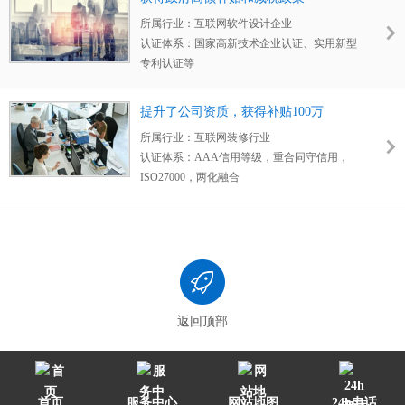
客户评价：
和卓航的合作源自于国家高新，科
试看的态度联系...
所属行业：
互联网软件设计企业
技有限公司是运营很久的，技术有限公司是刚
认证体系：
国家高新技术企业认证、实用新型
成立三年的，找之前合作商评估说科技有限公
专利认证等
司老公司财务状况下滑很严重，高新复审过不
获得成果：
获得政府高额补贴、获得政府减税
了，技术有限公司新公司，社保人员很少，初
政策
审也很难通过，在这种情况下找到卓航，
卓航
提升了公司资质，获得补贴100万
客户评价：
卓航的
老师非常专业
，老师
多次上
的老师评估后认为两个公司的研发实力都很
所属行业：
互联网装修行业
门辅导
我司资质认证专业知识，并为我司制定
强
...
认证体系：
AAA信用等级，重合同守信用，
了
精准的3年规划
，通过卓航老师的帮助，
顺
ISO27000，两化融合
利的拿到了：高新技术企业认证、多个体系认
获得成果：
提升公司资质，获得补贴100万
证，知识产权申请
，还为我司申请
高额研发补
客户评价：
我们之前一直有固定的合作商，但
贴和减税政策
，瞬间让我司高大上，非常感谢
一直对于服务不是很满意，后来公司
想办理
卓航，感谢这么专业的老师们。
AAA信用等级
，机缘巧合接触了卓航，且在合
作过程中发现
卓航老师非常专业，且效率极
高
，慢慢的我们也就把越来越多的项目给到卓
航辅导。
返回顶部
首页
服务中心
网站地图
24h电话