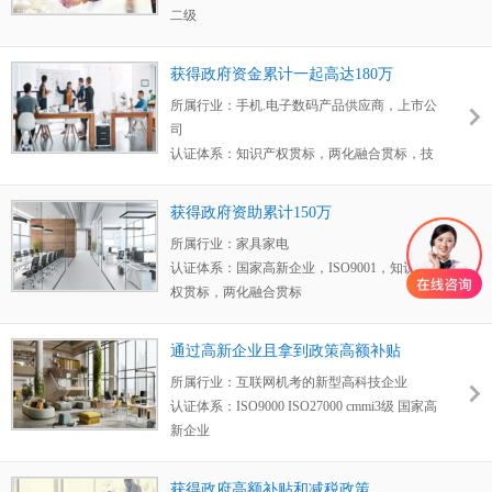
二级
到二级
，这个对于我们公司损失是非常非常大
获得成果：
公司资质增强了，接单更顺利多了
的，后来我们就找了很多咨询沟通来咨询此
客户评价：
我们公司资质需求量很大，之前都
事，发现很多公司都处理不了这个问题，后来
获得政府资金累计一起高达180万
是找很多供应商，一直想找一个专业的供应商
咨询到了卓航...
所属行业：
手机.电子数码产品供应商，上市公
可以打包合作，后来经朋友介绍接触了卓航，
司
在他们的规划方案里，我看到
我们所有拥有的
认证体系：
知识产权贯标，两化融合贯标，技
资质证书卓航都有辅导
，后期通过了解卓航的
术改造
实力之后确实如此，慢慢的我就把公司资质一
获得成果：
获得政府资金累计一起高达180万
个一个转移给卓航来维护，确实省事了很多，
获得政府资助累计150万
客户评价：
我们合作过很多供应商，卓航的老
卓航的实力值得我们由衷的推荐
所属行业：
家具家电
师有一个很大的优点，
那就是整个申请过程
认证体系：
国家高新企业，ISO9001，知识产
中，能自己编写搞定的材料几乎全由卓航老师
权贯标，两化融合贯标
解决
，我司只需要安排对接人员对接配合即
获得成果：
获得政府资助累计150万
可，相比之前的供应商，
大大的节省了我们的
客户评价：
我印象非常深刻，
跟卓航第一次合
人力物力。
通过高新企业且拿到政策高额补贴
作的是ISO9001，
那时候我们人员调动，人员
所属行业：
互联网机考的新型高科技企业
交接没有交接好，发现ISO9001没多久就到期
认证体系：
ISO9000 ISO27000 cmmi3级 国家高
了，但是没有人去处理到期换证的这个事情，
新企业
发现之后我们立马找咨询公司处理，发现之前
获得成果：
在招投标内准时拿到证书、通过高
合作的几家都告知时间太紧没有办法在证书到
新企业且拿到资助
期前处理，后来在网络上搜素到卓航，抱着试
获得政府高额补贴和减税政策