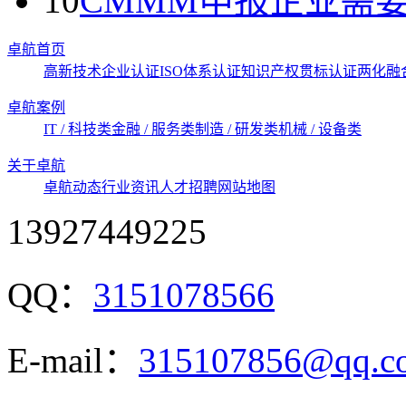
10
CMMM申报企业需
卓航首页
高新技术企业认证
ISO体系认证
知识产权贯标认证
两化融
卓航案例
IT / 科技类
金融 / 服务类
制造 / 研发类
机械 / 设备类
关于卓航
卓航动态
行业资讯
人才招聘
网站地图
13927449225
QQ：
3151078566
E-mail：
315107856@qq.c